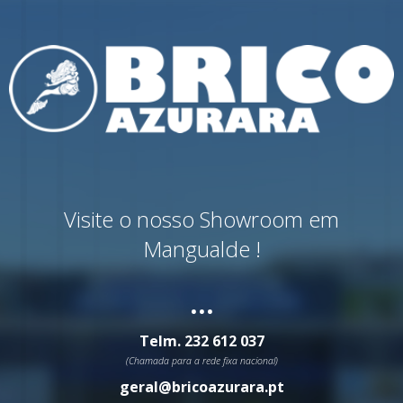
Visite o nosso Showroom em
Mangualde !
...
Telm.
232 612 037
(Chamada para a rede fixa nacional)
geral@bricoazurara.pt