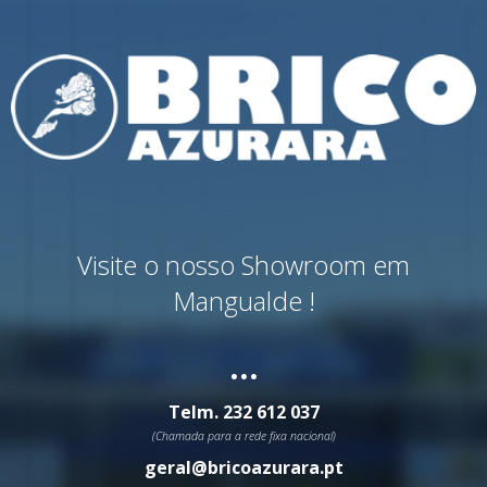
Visite o nosso Showroom em
Mangualde !
...
Telm.
232 612 037
(Chamada para a rede fixa nacional)
geral@bricoazurara.pt