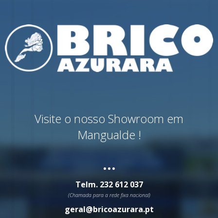
Visite o nosso Showroom em
Mangualde !
...
Telm.
232 612 037
(Chamada para a rede fixa nacional)
geral@bricoazurara.pt